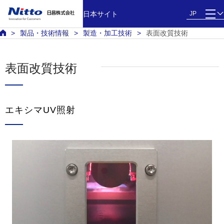
日本サイト
JP
製品・技術情報
製造・加工技術
表面改質技術
表面改質技術
エキシマUV照射