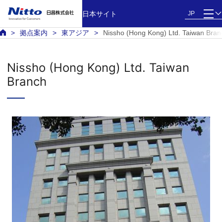
日本サイト
JP
拠点案内
東アジア
Nissho (Hong Kong) Ltd. Taiwan Bran
Nissho (Hong Kong) Ltd. Taiwan
Branch